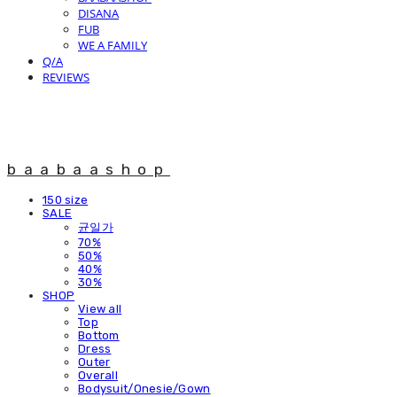
DISANA
FUB
WE A FAMILY
Q/A
REVIEWS
baabaashop
150 size
SALE
균일가
70%
50%
40%
30%
SHOP
View all
Top
Bottom
Dress
Outer
Overall
Bodysuit/Onesie/Gown