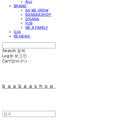
Acc
BRAND
AS WE GROW
BAABAASHOP
DISANA
FUB
WE A FAMILY
Q/A
REVIEWS
Search
검색
Log In
로그인
Cart
장바구니
baabaashop