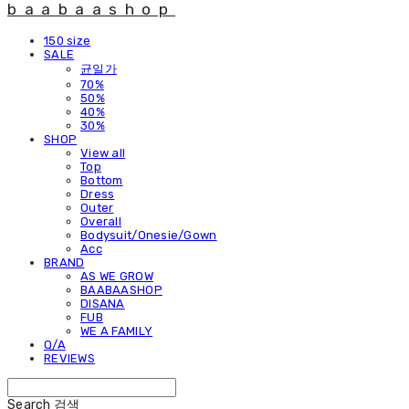
baabaashop
150 size
SALE
균일가
70%
50%
40%
30%
SHOP
View all
Top
Bottom
Dress
Outer
Overall
Bodysuit/Onesie/Gown
Acc
BRAND
AS WE GROW
BAABAASHOP
DISANA
FUB
WE A FAMILY
Q/A
REVIEWS
Search
검색