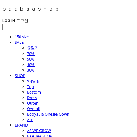
baabaashop
LOG IN
로그인
150 size
SALE
균일가
70%
50%
40%
30%
SHOP
View all
Top
Bottom
Dress
Outer
Overall
Bodysuit/Onesie/Gown
Acc
BRAND
AS WE GROW
BAABAASHOP